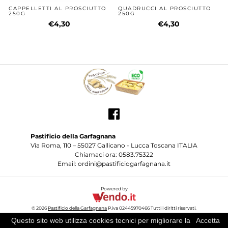
CAPPELLETTI AL PROSCIUTTO
QUADRUCCI AL PROSCIUTTO
250G
250G
€4,30
€4,30
Pastificio della Garfagnana
Via Roma, 110 – 55027 Gallicano - Lucca Toscana ITALIA
Chiamaci ora: 0583.75322
Email: ordini@pastificiogarfagnana.it
Powered by
© 2026
Pastificio della Garfagnana
P.iva 02445970466 Tutti i diritti riservati.
Questo sito web utilizza cookies tecnici per migliorare la
Accetta